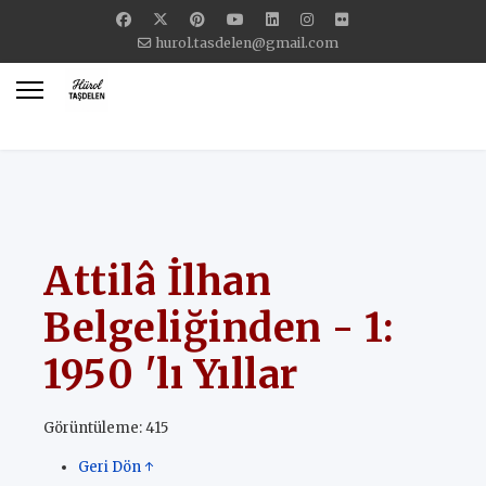
hurol.tasdelen@gmail.com
Attilâ İlhan
Belgeliğinden - 1:
1950 'lı Yıllar
Görüntüleme: 415
Geri Dön ↑