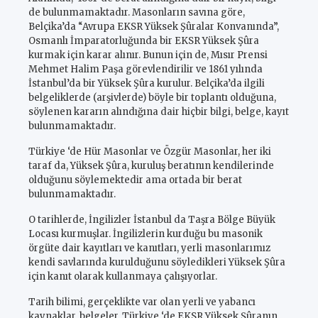
de bulunmamaktadır. Masonların savına göre,
Belçika’da “Avrupa EKSR Yüksek Şûralar Konvanında”,
Osmanlı İmparatorluğunda bir EKSR Yüksek Şûra
kurmak için karar alınır. Bunun için de, Mısır Prensi
Mehmet Halim Paşa görevlendirilir ve 1861 yılında
İstanbul’da bir Yüksek Şûra kurulur. Belçika’da ilgili
belgeliklerde (arşivlerde) böyle bir toplantı olduğuna,
söylenen kararın alındığına dair hiçbir bilgi, belge, kayıt
bulunmamaktadır.
Türkiye ‘de Hür Masonlar ve Özgür Masonlar, her iki
taraf da, Yüksek Şûra, kuruluş beratının kendilerinde
olduğunu söylemektedir ama ortada bir berat
bulunmamaktadır.
O tarihlerde, İngilizler İstanbul da Taşra Bölge Büyük
Locası kurmuşlar. İngilizlerin kurduğu bu masonik
örgüte dair kayıtları ve kanıtları, yerli masonlarımız
kendi savlarında kurulduğunu söyledikleri Yüksek Şûra
için kanıt olarak kullanmaya çalışıyorlar.
Tarih bilimi, gerçeklikte var olan yerli ve yabancı
kaynaklar, belgeler, Türkiye ‘de EKSR Yüksek Şûranın