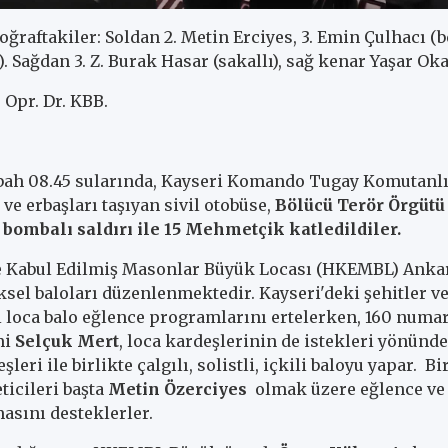
r: Soldan 2. Metin Erciyes, 3. Emin Çulhacı (beya
). Sağdan 3. Z. Burak Hasar (sakallı), sağ kenar Yaşar Ok
 Opr. Dr. KBB.
abah 08.45 sularında, Kayseri Komando Tugay Komutanlı
 ve erbaşları taşıyan sivil otobüse,
Bölücü Terör Örgütü
 bombalı saldırı ile 15 Mehmetçik katledildiler.
ve Kabul Edilmiş Masonlar Büyük Locası (HKEMBL) Ankar
ksel baloları düzenlenmektedir. Kayseri'deki şehitler v
ki loca balo eğlence programlarını ertelerken, 160 numar
mi
Selçuk Mert
, loca kardeşlerinin de istekleri yönünde
leri ile birlikte çalgılı, solistli, içkili baloyu yapar. B
ticileri başta
Metin Özerciyes
olmak üzere eğlence ve
asını desteklerler.