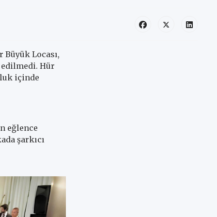
r Büyük Locası,
 edilmedi. Hür
luk içinde
ın eğlence
kada şarkıcı