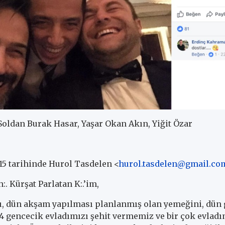
 Soldan Burak Hasar, Yaşar Okan Akın, Yiğit Özar
:15 tarihinde Hurol Tasdelen <
hurol.tasdelen@gmail.co
. Kürşat Parlatan K:.’im,
’sı, dün akşam yapılması planlanmış olan yemeğini, dün
 14 gencecik evladımızı şehit vermemiz ve bir çok evladı