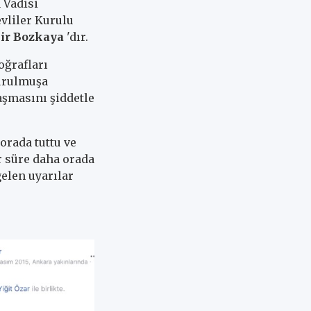
 Vadisi
vliler Kurulu
mir Bozkaya
'dır.
oğrafları
vurulmuşa
aşmasını şiddetle
orada tuttu ve
r süre daha orada
elen uyarılar