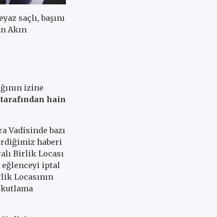
z saçlı, başını
an Akın
ğının izine
 tarafından hain
a Vadisinde bazı
erdiğimiz haberi
alı Birlik Locası
 eğlenceyi iptal
irlik Locasının
 kutlama