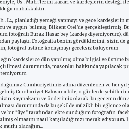
iyle, Üs:. Muh:.’lerini kararı ve kardeşlerin desteği ile 
lduğu muhakkaktır.
h:. L:., planladığı yemeği yapmayı ve gece kardeşlerin 
u ve uygun bulmuş; Bilkent Otel’de gerçekleştirmiş. Bu
um fotoğrafı Burak Hasar bey (kardeş diyemiyorum), dü
dan paylaştı. Fotoğrafta benim gördüklerimi, sizin de
in, fotoğraf üstüne konuşmayı gereksiz buluyorum.
eğin kardeşlerce dün yapılmış olma bilgisi ve üstüne bu
geçirilmesi durumunda, masonlar hakkında yapılacak p
stemiyorum.
olduğumuz Cumhuriyetimiz adına düzenlenen ve her yıl
gelmiş Cumhuriyet Balosunu bile, o günlerde şehitlerim
mizin Kaymakamı ve önderimiz olarak, bu gecenin dün a
ılması durumunda da bu şekilde müzikli bir eğlence ol
ve bir “üye” tarafından ekte sunduğum fotoğrafın, face
ılmış olmasını nasıl karşıladığınızı merak ediyorum. 
k mutlu olacağım...