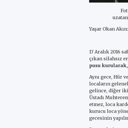
Fotoğraftakile
uzatan
Yaşar Okan Akın:
17 Aralık 2016 s
çıkan silahsız er
pusu kurularak,
Aynı gece, Hür 
locaların gelene
gelince, diğer i
Üstadı Muhtere
etmez, loca kardeş
kurucu loca yöne
gecesinin yapılm