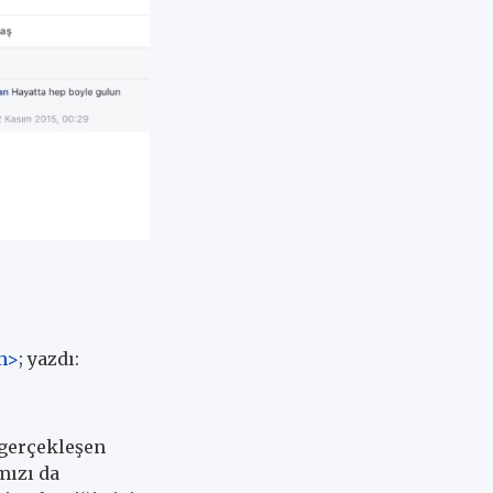
m>
; yazdı:
 gerçekleşen
mızı da