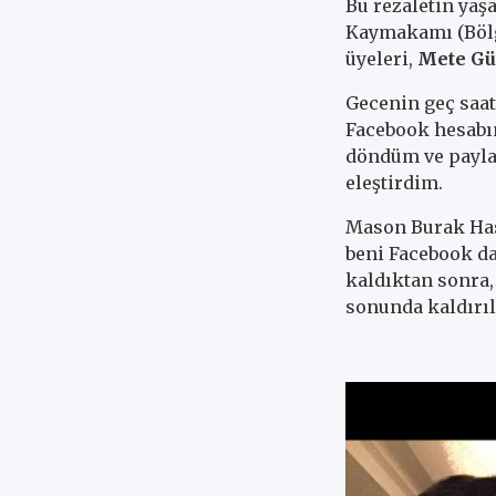
Bu rezaletin ya
Kaymakamı (Böl
üyeleri,
Mete Gü
Gecenin geç saat
Facebook hesabı
döndüm ve paylaş
eleştirdim.
Mason Burak Hasa
beni Facebook da
kaldıktan sonra,
sonunda kaldırıl