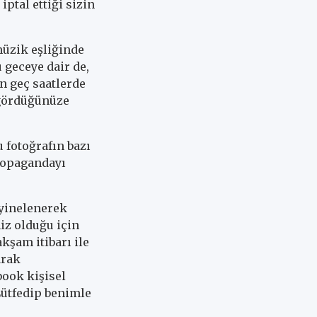
iptal ettiği sizin
müzik eşliğinde
 geceye dair de,
n geç saatlerde
 gördüğünüze
 fotoğrafın bazı
ropagandayı
 yinelenerek
iz olduğu için
kşam itibarı ile
arak
book kişisel
Lütfedip benimle