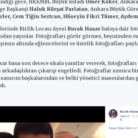
şandığı gece, HKEMBL Büyük üstadı
Ömer Köker
, Ankara
ge Başkanı)
Haluk Kürşat Parlatan
, Ankara Büyük Göre
rler, Cem Tiğin Sertcan, Hüseyin Fikri Tümer, Ayde
lerinde Birlik Locası üyesi
Burak Hasar
baloya dair fot
ndan yayınlar. Fotoğrafları görür görmez, beynimden 
ımın altında eğlencelerini ve üstelik fotoğrafları payl
r bana son derece ukala yanıtlar vererek, fotoğrafları 
 arkadaşlıktan çıkarıp engelledi. Fotoğraflar uzunca bi
 sanırım başkalarından ve belki yönetici masonlardan g
dı.