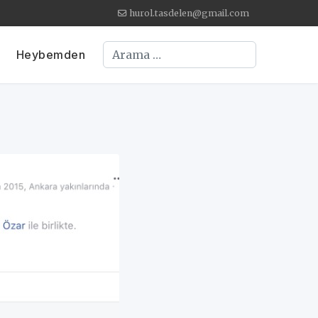
hurol.tasdelen@gmail.com
Arama
Heybemden