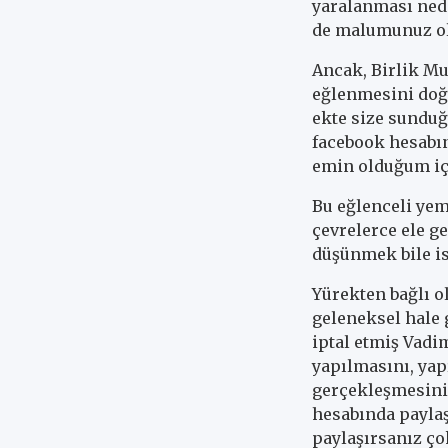
yaralanması neden
de malumunuz o
Ancak, Birlik Mu
eğlenmesini doğr
ekte size sunduğ
facebook hesabın
emin olduğum iç
Bu eğlenceli yem
çevrelerce ele 
düşünmek bile i
Yürekten bağlı 
geleneksel hale 
iptal etmiş Vadi
yapılmasını, yap
gerçekleşmesini 
hesabında paylaş
paylaşırsanız ço