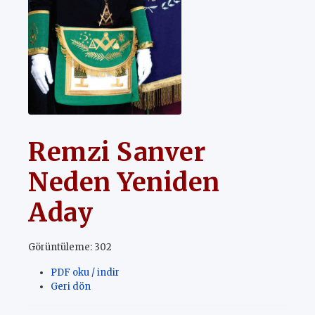
Remzi Sanver
Neden Yeniden
Aday
Görüntüleme: 302
PDF oku / indir
Geri dön