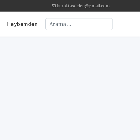
hurol.tasdelen@gmail.com
Arama
Heybemden
 Göster