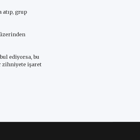
a atıp, grup
i üzerinden
bul ediyorsa, bu
zihniyete işaret