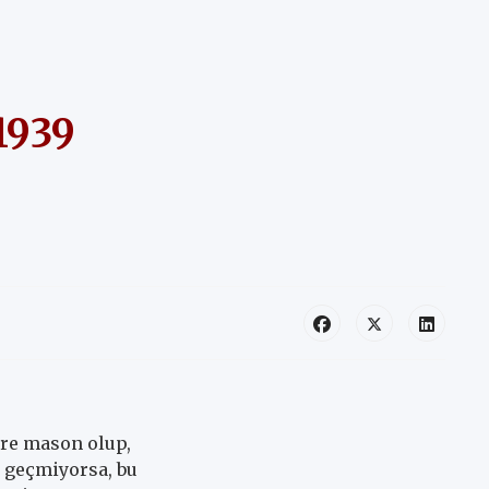
1939
üre mason olup,
e geçmiyorsa, bu