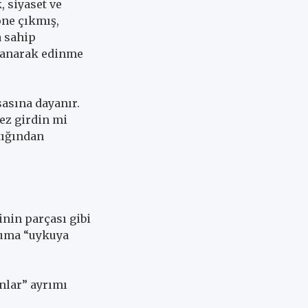
 siyaset ve
öne çıkmış,
a sahip
llanarak edinme
asına dayanır.
kez girdin mi
tığından
inin parçası gibi
ruma “uykuya
nlar” ayrımı