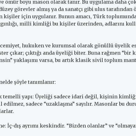
ve ömür boyu mason olarak tanır. Bu uygulama daha çok,
düzey görevler almış ya da sanatçı gibi ulus tarafından 
an kişiler için uygulanır. Bunun amacı, Türk toplumund
gınlığı, milli kimliği bu kişiler üzerinden, adlarını ku
 cemiyet, hukuken ve kurumsal olarak gönüllü üyelik es
 ister çıkar; çıktığı anda üyeliği biter. Buna rağmen “bir 
sin” yaklaşımı varsa, bu artık klasik sivil toplum man
nelde şöyle tanımlanır:
k temelli yapı: Üyeliği sadece idari değil, kişinin kimliğ
ul edilmez, sadece “uzaklaşma” sayılır. Masonlar bu du
larlar.
e: İç-dış ayrımı keskindir. “Bizden olanlar” ve “olmaya