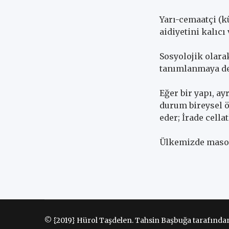
Yarı-cemaatçi (kü
aidiyetini kalıc
Sosyolojik olara
tanımlanmaya de
Eğer bir yapı, ay
durum bireysel ö
eder; İrade cellat
Ülkemizde mason
© {2019} Hürol Taşdelen. Tahsin Başbuğa tarafından