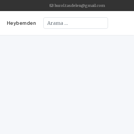
hurol.tasdelen@gmail.com
Arama
Heybemden