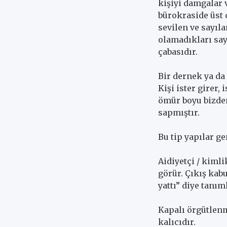
kişiyi damgalar 
bürokraside üst 
sevilen ve sayıl
olamadıkları say
çabasıdır.
Bir dernek ya da
Kişi ister girer,
ömür boyu bizden
sapmıştır.
Bu tip yapılar ge
Aidiyetçi / kimli
görür. Çıkış kab
yattı” diye tanım
Kapalı örgütlenm
kalıcıdır.